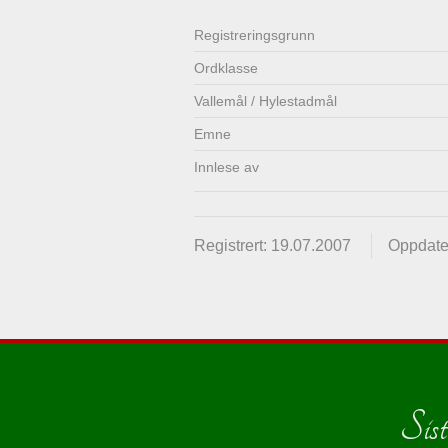
Registrerings­grunn
Ordklasse
Vallemål / Hylestadmål
Emne
Innlese av
Registrert: 19.07.2007
Oppdate
Siste