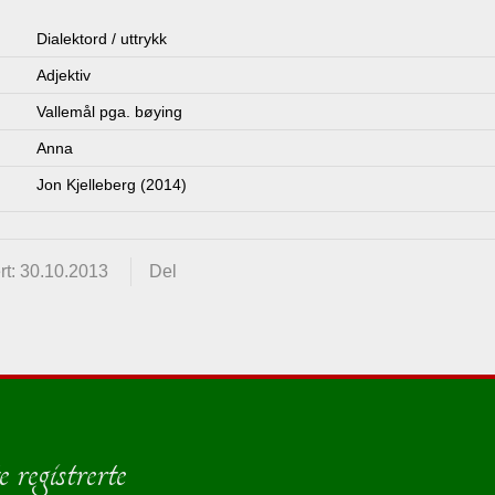
Dialektord / uttrykk
Adjektiv
Vallemål pga. bøying
Anna
Jon Kjelleberg (2014)
rt: 30.10.2013
Del
 registrerte