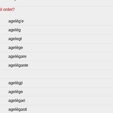
l ordet?
agelèg'e
agelèg
agelegt
agelège
agelègare
agelègaste
agelègji
agelège
agelègari
agelègasti