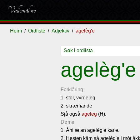
Vallemål.no
Heim
Ordliste
Adjektiv
agelèg'e
Ordliste
Om
Gjestebok
Nyhende
agelèg'e
vallemålet
Forklåring
1. stor, vyrdeleg
2. skræmande
Sjå også
ageleg
(H).
Døme
1. Åni æ an agelèg'e kar'e.
2. Hesten kåm så agelèg'e i mót åkk