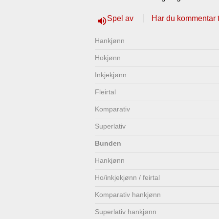
Lenkjer
Kontakt
Spel av
Har du kommentar ti
volume_up
oss
Hankjønn
Hokjønn
Inkjekjønn
Fleirtal
Komparativ
Superlativ
Bunden
Hankjønn
Ho/inkjekjønn / feirtal
Komparativ hankjønn
Superlativ hankjønn