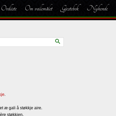
Ordliste
Om vallemålet
Gjestebok
Nyhende
search
kje
.
t æ gali å støkkje aire.
vère støkkjen.