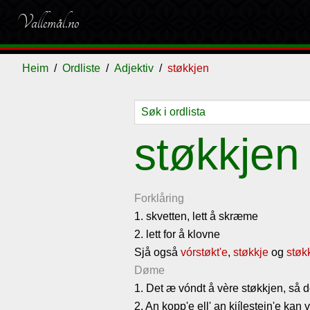
Vallemål.no
Heim
Ordliste
Adjektiv
støkkjen
Ordliste
Om
Gjestebok
Nyhende
støkkjen
vallemålet
Forklåring
1. skvetten, lett å skræme
2. lett for å klovne
Sjå også
vórstøkt'e
,
støkkje
og
støk
Døme
1. Det æ vóndt å vère støkkjen, så de
2. An kopp'e ell' an kjílestein'e kan 