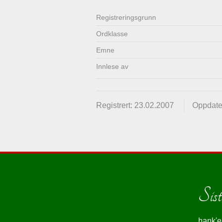
Registrerings­grunn
Ordklasse
Emne
Innlese av
Registrert: 23.02.2007
Oppdater
Siste
hank'e