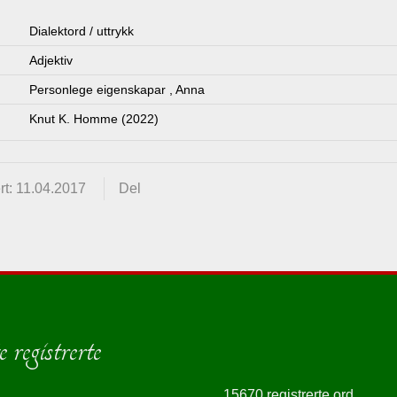
Dialektord / uttrykk
Adjektiv
Personlege eigenskapar
,
Anna
Knut K. Homme (2022)
t: 11.04.2017
Del
 registrerte
15670 registrerte ord