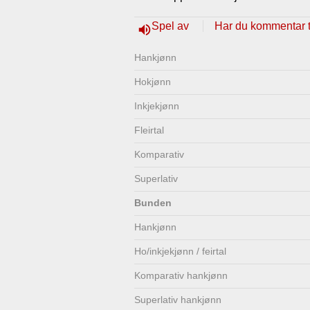
Lenkjer
Kontakt
Spel av
Har du kommentar ti
volume_up
oss
Hankjønn
Hokjønn
Inkjekjønn
Fleirtal
Komparativ
Superlativ
Bunden
Hankjønn
Ho/inkjekjønn / feirtal
Komparativ hankjønn
Superlativ hankjønn