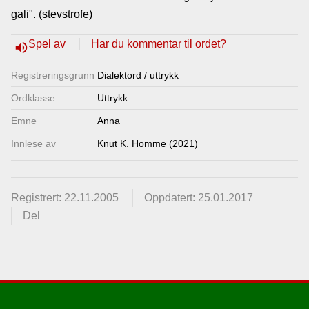
gali". (stevstrofe)
Lenkjer
Spel av
Har du kommentar til ordet?
volume_up
Kontakt
Registrerings­grunn
Dialektord / uttrykk
oss
Ordklasse
Uttrykk
Emne
Anna
Innlese av
Knut K. Homme (2021)
Registrert: 22.11.2005
Oppdatert: 25.01.2017
Del