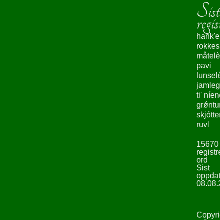
Sist
regis
hank'e
rokke
måtelè
pavi
lunsel
jamleg
ti' níe
grǿntu
skjótte
ruvl
15670
registr
ord
Sist
oppdat
08.08.
Copyri