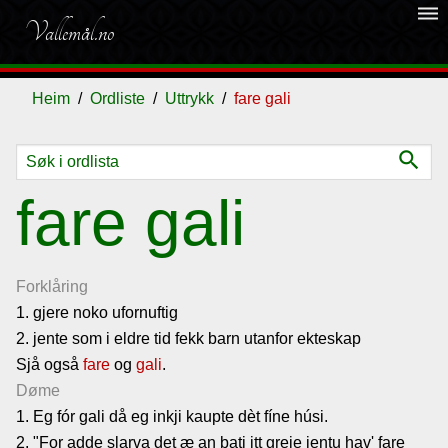
dehaze
Vallemål.no
Heim
Ordliste
Uttrykk
fare gali
search
Ordliste
fare gali
Om
vallemålet
Forklåring
1. gjere noko ufornuftig
2. jente som i eldre tid fekk barn utanfor ekteskap
Gjestebok
Sjå også
fare
og
gali
.
Døme
Nyhende
1. Eg fór gali då eg inkji kaupte dèt fíne húsi.
2. "For adde slarva det æ an bati itt greie jentu hav' fare