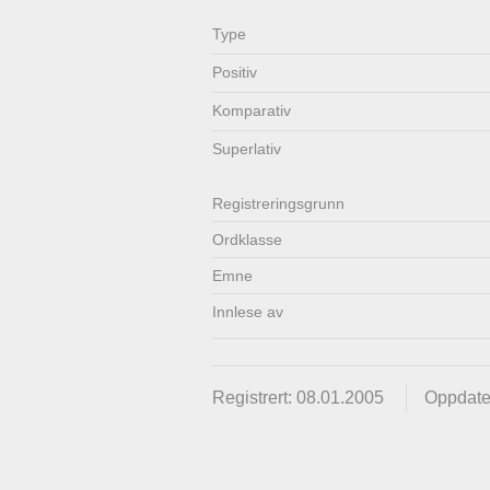
Lenkjer
Kontakt
Type
Positiv
oss
Komparativ
Superlativ
Registrerings­grunn
Ordklasse
Emne
Innlese av
Registrert: 08.01.2005
Oppdater