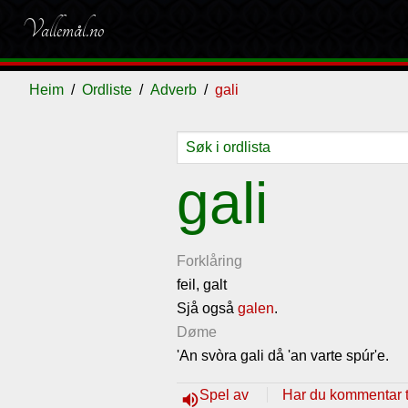
Vallemål.no
Heim
Ordliste
Adverb
gali
Ordliste
Om
Gjestebok
Nyhende
gali
vallemålet
Forklåring
feil, galt
Sjå også
galen
.
Døme
'An svòra gali då 'an varte spúr'e.
Spel av
Har du kommentar ti
volume_up