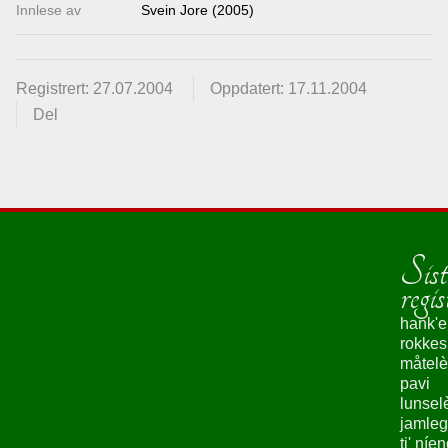
Innlese av
Svein Jore (2005)
Registrert: 27.07.2004
Oppdatert: 17.11.2004
Del
Sist
regis
hank'e
rokke
måtelè
pavi
lunsel
jamleg
ti' níe