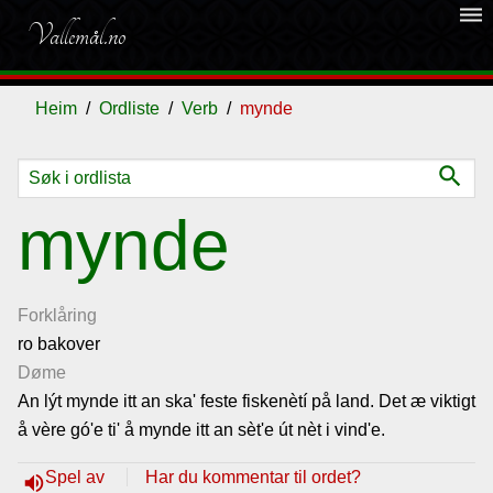
dehaze
Vallemål.no
Heim
Ordliste
Verb
mynde
search
Ordliste
mynde
Om
vallemålet
Forklåring
ro bakover
Døme
Gjestebok
An lýt mynde itt an ska' feste fiskenètí på land. Det æ viktigt
å vère gó'e ti' å mynde itt an sèt'e út nèt i vind'e.
Nyhende
Spel av
Har du kommentar til ordet?
volume_up