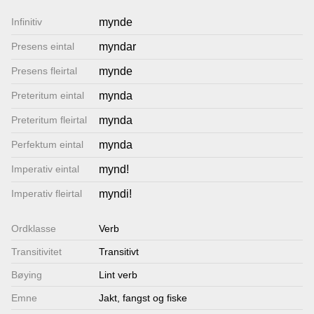
Lenkjer
Infinitiv
mynde
Presens eintal
myndar
Kontakt
Presens fleirtal
mynde
oss
Preteritum eintal
mynda
Preteritum fleirtal
mynda
Perfektum eintal
mynda
Imperativ eintal
mynd!
Imperativ fleirtal
myndi!
Ordklasse
Verb
Transitivitet
Transitivt
Bøying
Lint verb
Emne
Jakt, fangst og fiske