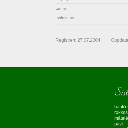
Emne
Innlese av
Registrert: 27.07.2004
Oppdate
Siste
hank'e
rokke
måtelè
pavi