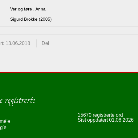
Ver og føre
,
Anna
Sigurd Brokke (2005)
rt: 13.06.2018
Del
 registrerte
15670 registrerte ord
Sist oppdatert 01.08.2026
smé'e
g'e