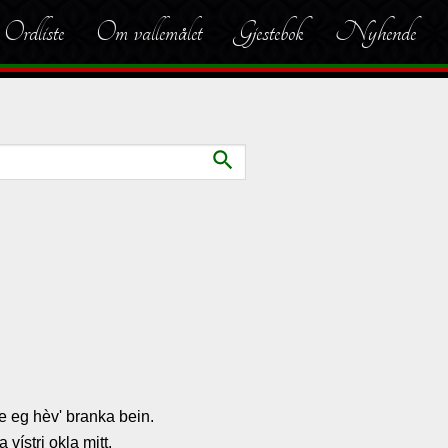
Ordliste
Om vallemålet
Gjestebok
Nyhende
search
'e eg hèv' branka bein.
 vístri okla mitt.