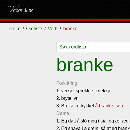
Vallemål.no
Heim
Ordliste
Verb
branke
Ordliste
Om
Gjestebok
Nyhende
branke
vallemålet
Forklåring
1. veikje, sprekkje, knekkje
2. bryte, vri
3. Bruka i uttrykket
å branke ísen
.
Døme
1. Eg datt å sló meg i sía, eg æ ræd
2. Eg snåva i a grein, så at eg branka