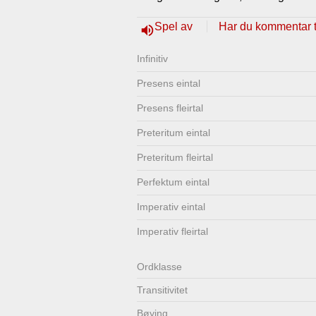
Lenkjer
Kontakt
Spel av
Har du kommentar ti
volume_up
oss
Infinitiv
Presens eintal
Presens fleirtal
Preteritum eintal
Preteritum fleirtal
Perfektum eintal
Imperativ eintal
Imperativ fleirtal
Ordklasse
Transitivitet
Bøying