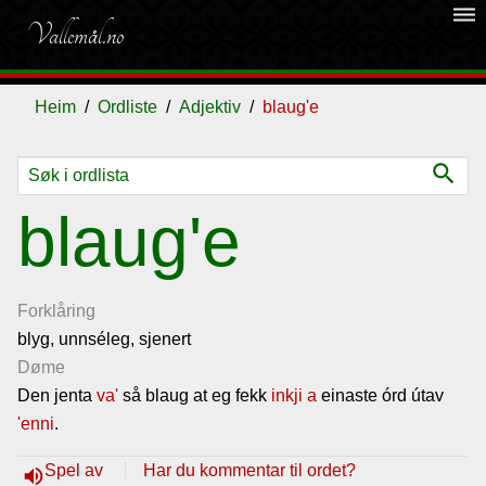
dehaze
Vallemål.no
Heim
Ordliste
Adjektiv
blaug'e
search
Ordliste
blaug'e
Om
vallemålet
Forklåring
blyg, unnséleg, sjenert
Døme
Gjestebok
Den jenta
va'
så blaug at eg fekk
inkji
a
einaste órd útav
'enni
.
Nyhende
Spel av
Har du kommentar til ordet?
volume_up