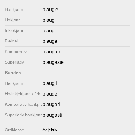
Lenkjer
Hankjønn
blaug'e
Hokjønn
blaug
Kontakt
Inkjekjønn
blaugt
oss
Fleirtal
blauge
Komparativ
blaugare
Superlativ
blaugaste
Bunden
Hankjønn
blaugji
Ho/inkjekjønn / feirtal
blauge
Komparativ hankjønn
blaugari
Superlativ hankjønn
blaugasti
Ordklasse
Adjektiv