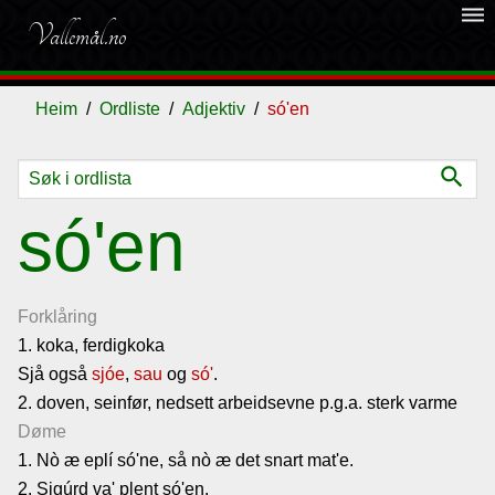
dehaze
Vallemål.no
Heim
Ordliste
Adjektiv
só'en
search
Ordliste
só'en
Om
vallemålet
Forklåring
1. koka, ferdigkoka
Sjå også
Gjestebok
sjóe
,
sau
og
só'
.
2. doven, seinfør, nedsett arbeidsevne p.g.a. sterk varme
Døme
Nyhende
1. Nò æ eplí só'ne, så nò æ det snart mat'e.
2. Sigúrd va' plent só'en.