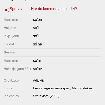
Lenkjer
Spel av
Har du kommentar til ordet?
volume_up
Hankjønn
só'en
Kontakt
Hokjønn
só'í
oss
Inkjekjønn
só'i
Fleirtal
só'ne
Bunden
Hankjønn
só'ni
Ho/inkjekjønn / feirtal
só'ne
Ordklasse
Adjektiv
Emne
Personlege eigenskapar
,
Mat og drikke
Innlese av
Svein Jore (2005)