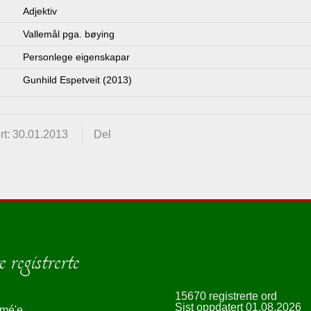
Adjektiv
Vallemål pga. bøying
Personlege eigenskapar
Gunhild Espetveit (2013)
rt: 30.01.2013
Del
 registrerte
15670 registrerte ord
Sist oppdatert 01.08.2026
smé'e