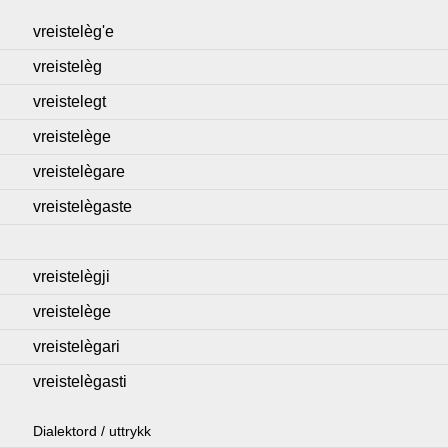
vreistelèg'e
vreistelèg
vreistelegt
vreistelège
vreistelègare
vreistelègaste
vreistelègji
vreistelège
vreistelègari
vreistelègasti
Dialektord / uttrykk