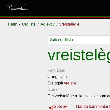
Vallemål.no
Heim
Ordliste
Adjektiv
vreistelèg'e
Ordliste
Om
Gjestebok
Nyhende
vreistelè
vallemålet
Forklåring
vrang, tverr
Sjå også
vreist'e
.
Døme
Dei vreistelège æ kansi stíve som an
Spel av
Har du kommentar ti
volume_up