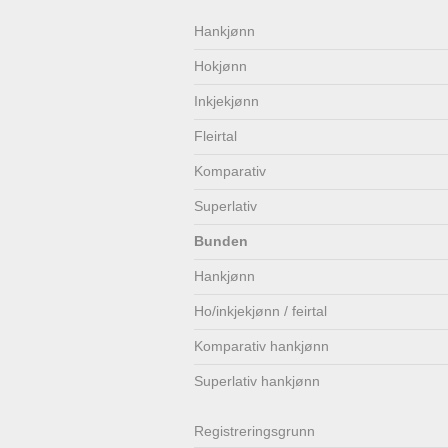
Lenkjer
Kontakt
Hankjønn
Hokjønn
oss
Inkjekjønn
Fleirtal
Komparativ
Superlativ
Bunden
Hankjønn
Ho/inkjekjønn / feirtal
Komparativ hankjønn
Superlativ hankjønn
Registrerings­grunn