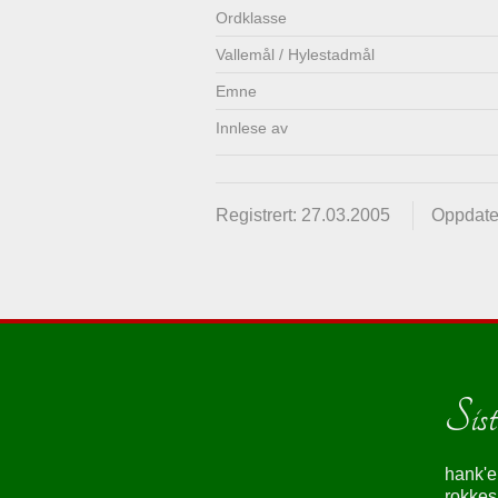
Ordklasse
Vallemål / Hylestadmål
Emne
Innlese av
Registrert: 27.03.2005
Oppdate
Siste
hank'e
rokke