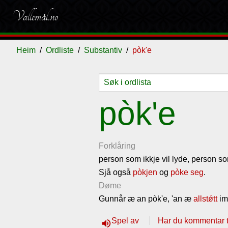
Vallemål.no
Heim
Ordliste
Substantiv
pòk'e
Ordliste
Om
Gjestebok
Nyhende
pòk'e
vallemålet
Forklåring
person som ikkje vil lyde, person som
Sjå også
pòkjen
og
pòke seg
.
Døme
Gunnår æ an pòk'e, 'an æ
allstǿtt
imó
Spel av
Har du kommentar ti
volume_up