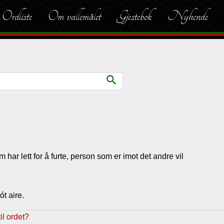
Ordliste
Om vallemålet
Gjestebok
Nyhende
search
 har lett for å furte, person som er imot det andre vil
t aire.
l ordet?