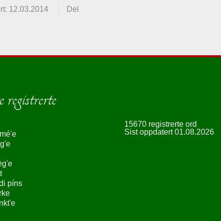
rt: 12.03.2014
Del
 registrerte
15670 registrerte ord
Sist oppdatert 01.08.2026
smé'e
g'e
èg'e
t
ndi píns
rke
nkt'e