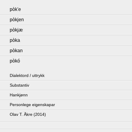
pòk'e
pòkjen
pòkjæ
pòka
pòkan
pòkó
Dialektord / uttrykk
Substantiv
Hankjønn
Personlege eigenskapar
Olav T. Åkre (2014)