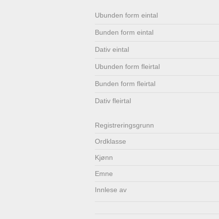
Lenkjer
Kontakt
Ubunden form eintal
Bunden form eintal
oss
Dativ eintal
Ubunden form fleirtal
Bunden form fleirtal
Dativ fleirtal
Registrerings­grunn
Ordklasse
Kjønn
Emne
Innlese av