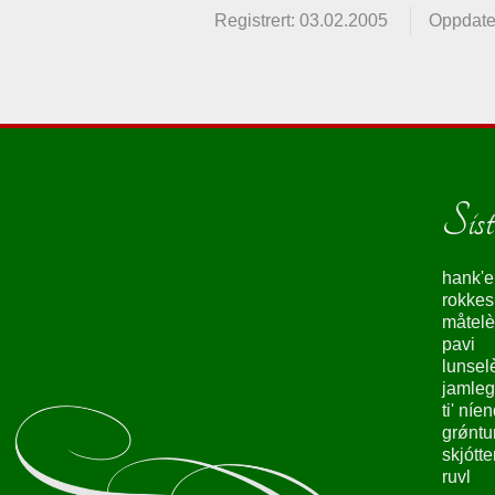
Registrert: 03.02.2005
Oppdate
Siste
hank'e
rokke
måtelè
pavi
lunsel
jamleg
ti' níe
grǿntu
skjótte
ruvl