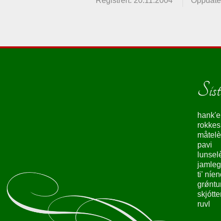
Registrert: 20.11.2004
Oppdater
Siste
hank'e
rokke
måtelè
pavi
lunsel
jamleg
ti' níe
grǿntu
skjótte
ruvl