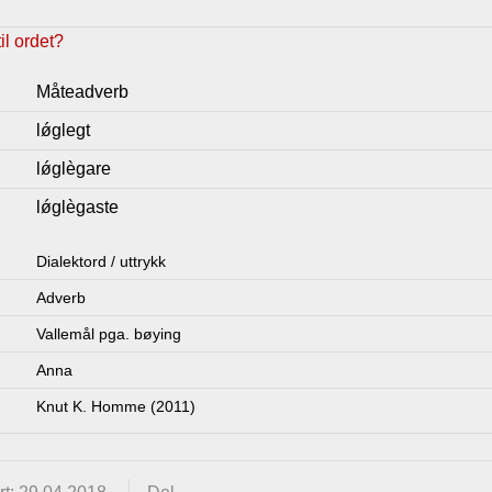
l ordet?
Måteadverb
lǿglegt
lǿglègare
lǿglègaste
Dialektord / uttrykk
Adverb
Vallemål pga. bøying
Anna
Knut K. Homme (2011)