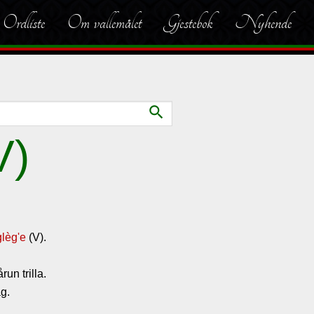
Ordliste
Om vallemålet
Gjestebok
Nyhende
search
V)
glèg'e
(V).
run trilla.
g.