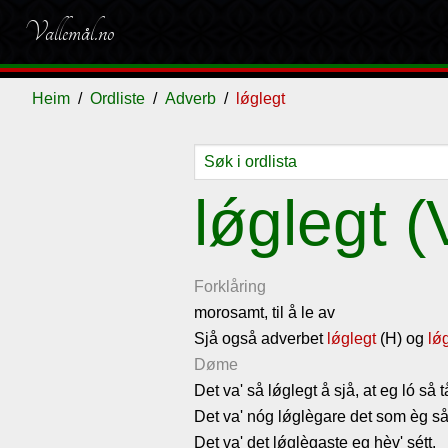
Vallemål.no
Heim
Ordliste
Adverb
lǿglegt
Ordliste
Om
Gjestebok
Nyhende
lǿglegt (
vallemålet
Forklåring
morosamt, til å le av
Sjå også adverbet
lǿglegt
(H) og
lǿ
Døme
Det va' så lǿglegt å sjå, at eg ló så tå
Det va' nóg lǿglègare det som èg så
Det va' det lǿglègaste eg hèv' sétt.