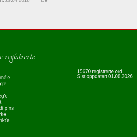
t: 29.04.2018
Del
 registrerte
15670 registrerte ord
Sist oppdatert 01.08.2026
smé'e
g'e
èg'e
t
ndi píns
rke
nkt'e