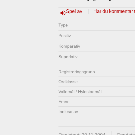
Lenkjer
Kontakt
Spel av
Har du kommentar ti
volume_up
oss
Type
Positiv
Komparativ
Superlativ
Registrerings­grunn
Ordklasse
Vallemål / Hylestadmål
Emne
Innlese av