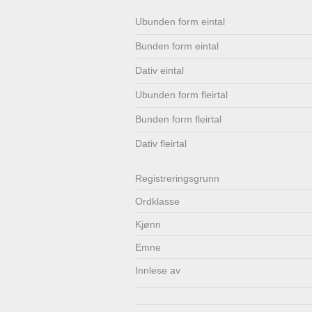
Lenkjer
Kontakt
Ubunden form eintal
Bunden form eintal
oss
Dativ eintal
Ubunden form fleirtal
Bunden form fleirtal
Dativ fleirtal
Registrerings­grunn
Ordklasse
Kjønn
Emne
Innlese av