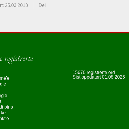
t: 25.03.2013
Del
 registrerte
15670 registrerte ord
Sist oppdatert 01.08.2026
smé'e
g'e
èg'e
t
ndi píns
rke
nkt'e