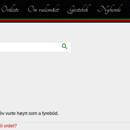
Ordliste
Om vallemålet
Gjestebok
Nyhende
search
èv vurte høyrt som a fyrebód.
l ordet?