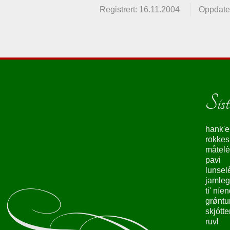
Registrert: 16.11.2004
Oppdater
Siste
hank'e
rokke
måtelè
pavi
lunsel
jamleg
ti' níe
grǿntu
skjótte
ruvl