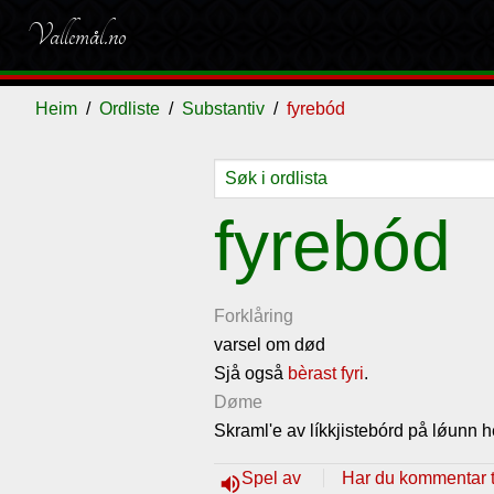
Vallemål.no
Heim
Ordliste
Substantiv
fyrebód
Ordliste
Om
Gjestebok
Nyhende
fyrebód
vallemålet
Forklåring
varsel om død
Sjå også
bèrast fyri
.
Døme
Skraml'e av líkkjistebórd på lǿunn h
Spel av
Har du kommentar ti
volume_up