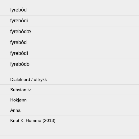
fyrebód
fyrebódi
fyrebódæ
fyrebód
fyrebódí
fyrebódó
Dialektord / uttrykk
Substantiv
Hokjønn
Anna
Knut K. Homme (2013)