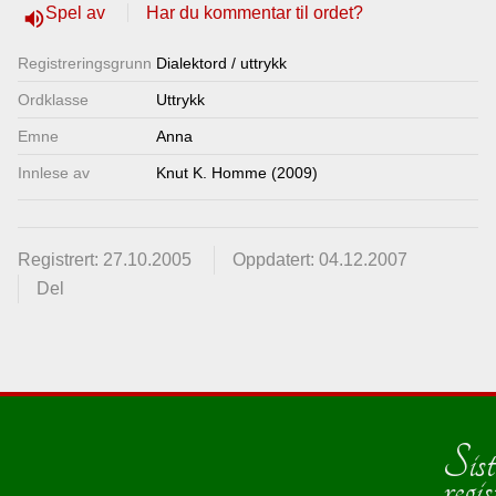
Spel av
Har du kommentar til ordet?
volume_up
Lenkjer
Registrerings­grunn
Dialektord / uttrykk
Kontakt
Ordklasse
Uttrykk
Emne
Anna
oss
Innlese av
Knut K. Homme (2009)
Registrert: 27.10.2005
Oppdatert: 04.12.2007
Del
Sist
regis