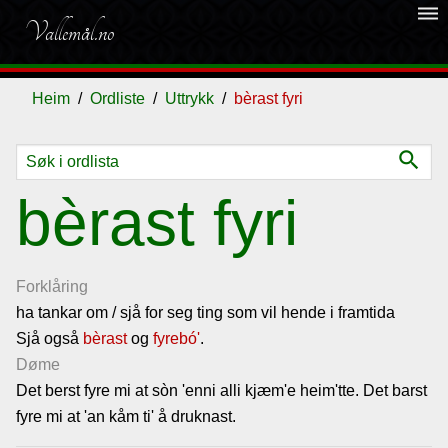
dehaze
Vallemål.no
Heim
Ordliste
Uttrykk
bèrast fyri
search
Ordliste
bèrast fyri
Om
vallemålet
Forklåring
ha tankar om / sjå for seg ting som vil hende i framtida
Sjå også
Gjestebok
bèrast
og
fyrebó'
.
Døme
Det berst fyre mi at sòn 'enni alli kjæm'e heim'tte. Det barst
Nyhende
fyre mi at 'an kåm ti' å druknast.