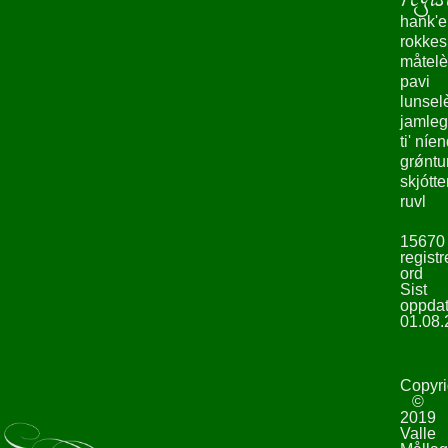
hank'e
rokke
måtelè
pavi
lunsel
jamleg
ti' níe
grǿntu
skjótte
ruvl
15670
registr
ord
Sist
oppdat
01.08.
Copyri
©
2019
Valle