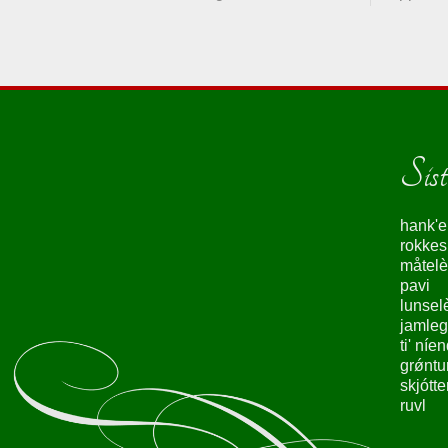
Siste
hank'e
rokke
måtelè
pavi
lunsel
jamleg
ti' níe
grǿntu
skjótte
ruvl