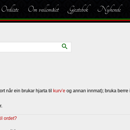
Ordliste
Om vallemålet
Gjestebok
Nyhende
search
ort når ein brukar hjarta til
kurv'e
og annan innmat); bruka berre i 
r.
l ordet?