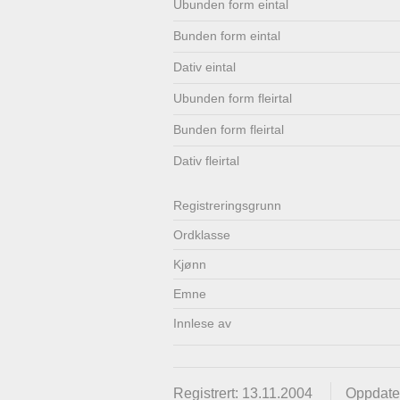
Ubunden form eintal
Lenkjer
Kontakt
Bunden form eintal
oss
Dativ eintal
Ubunden form fleirtal
Bunden form fleirtal
Dativ fleirtal
Registrerings­grunn
Ordklasse
Kjønn
Emne
Innlese av
Registrert: 13.11.2004
Oppdater