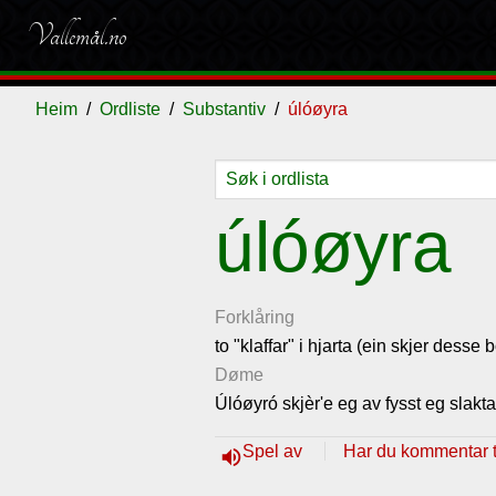
Vallemål.no
Heim
Ordliste
Substantiv
úlóøyra
Ordliste
Om
Gjestebok
Nyhende
úlóøyra
vallemålet
Forklåring
to "klaffar" i hjarta (ein skjer desse b
Døme
Úlóøyró skjèr'e eg av fysst eg slakta
Spel av
Har du kommentar ti
volume_up