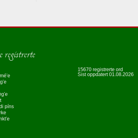
 registrerte
15670 registrerte ord
Sist oppdatert 01.08.2026
smé'e
g'e
èg'e
t
ndi píns
rke
nkt'e