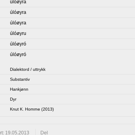
úlóøyra
úlóøyra
úlóøyra
úlóøyru
úlóøyró
úlóøyró
Dialektord / uttrykk
Substantiv
Hankjønn
Dyr
Knut K. Homme (2013)
t: 19.05.2013
Del