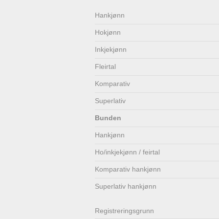
Lenkjer
Kontakt
Hankjønn
Hokjønn
oss
Inkjekjønn
Fleirtal
Komparativ
Superlativ
Bunden
Hankjønn
Ho/inkjekjønn / feirtal
Komparativ hankjønn
Superlativ hankjønn
Registrerings­grunn