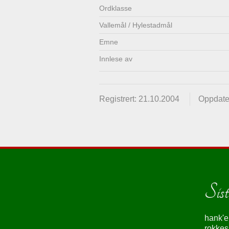
Ordklasse
Vallemål / Hylestadmål
Emne
Innlese av
Registrert: 21.10.2004
Oppdate
Siste
hank'e
rokke