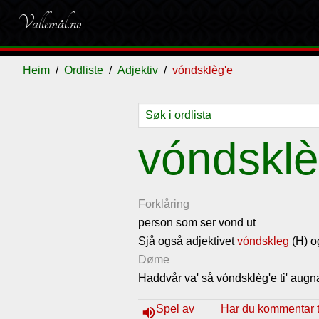
Vallemål.no
Heim
Ordliste
Adjektiv
vóndsklèg'e
Ordliste
Om
Gjestebok
Nyhende
vóndsklè
vallemålet
Forklåring
person som ser vond ut
Sjå også adjektivet
vóndskleg
(H) o
Døme
Haddvår va' så vóndsklèg'e ti' augn
Spel av
Har du kommentar ti
volume_up