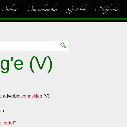
Ordliste
Om vallemålet
Gjestebok
Nyhende
search
g'e (V)
g adverbet
vóndskleg
(V).
an.
l ordet?