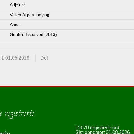
Adjektiv
Vallemål pga. bøying
Anna
Gunhild Espetveit (2013)
rt: 01.05.2018
Del
 registrerte
15670 registrerte ord
Sist oppdatert 01.08.2026
smé'e