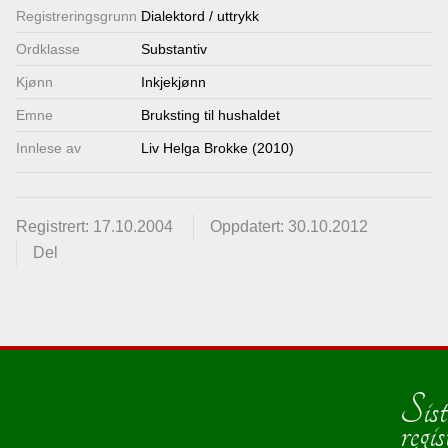
Registrerings­grunn
Dialektord / uttrykk
Ordklasse
Substantiv
Kjønn
Inkjekjønn
Emne
Bruksting til hushaldet
Innlese av
Liv Helga Brokke (2010)
Registrert: 17.10.2004
Oppdatert: 30.10.2012
Del
Sist
regis