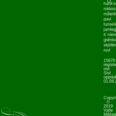
hank'e
rokke
måtelè
pavi
lunsel
jamleg
ti' níe
grǿntu
skjótte
ruvl
15670
registr
ord
Sist
oppdat
01.08.
Copyri
©
2019
Valle
Mållag