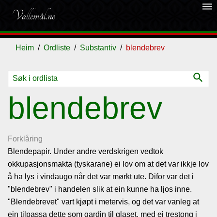
dehaze
Vallemål.no
Heim
Ordliste
Substantiv
blendebrev
search
Ordliste
blendebrev
Om
vallemålet
Forklåring
Blendepapir. Under andre verdskrigen vedtok
okkupasjonsmakta (tyskarane) ei lov om at det var ikkje lov
Gjestebok
å ha lys i vindaugo når det var mørkt ute. Difor var det i
"blendebrev" i handelen slik at ein kunne ha ljos inne.
Nyhende
"Blendebrevet" vart kjøpt i metervis, og det var vanleg at
ein tilpassa dette som gardin til glaset, med ei trestong i