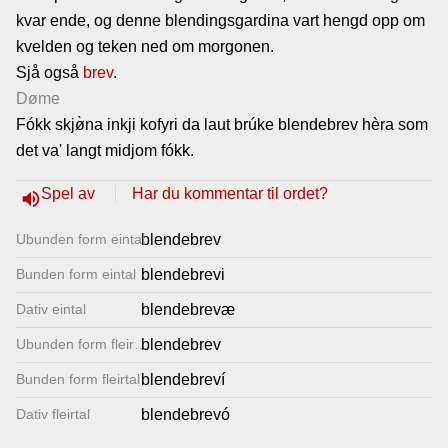
kvar ende, og denne blendingsgardina vart hengd opp om
Lenkjer
kvelden og teken ned om morgonen.
Sjå også
brev
.
Kontakt
Døme
Fókk skjø̀na inkji kofyri da laut brúke blendebrev hèra som
oss
det va' langt midjom fókk.
Spel av
Har du kommentar til ordet?
volume_up
Ubunden form eintal
blendebrev
Bunden form eintal
blendebrevi
Dativ eintal
blendebrevæ
Ubunden form fleirtal
blendebrev
Bunden form fleirtal
blendebreví
Dativ fleirtal
blendebrevó