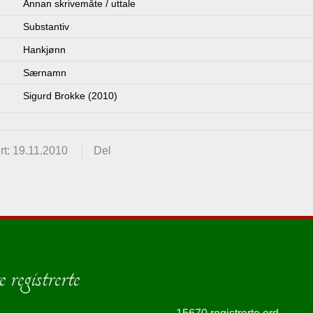
Annan skrivemåte / uttale
Substantiv
Hankjønn
Særnamn
Sigurd Brokke (2010)
t: 19.11.2010
Del
 registrerte