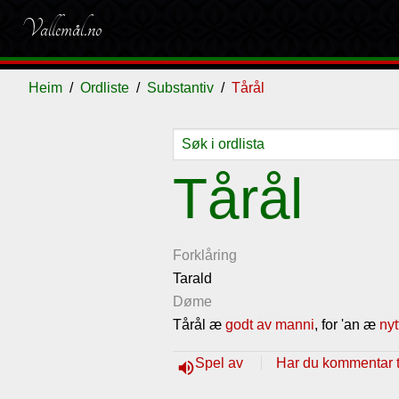
Vallemål.no
Heim
Ordliste
Substantiv
Tårål
Ordliste
Om
Gjestebok
Nyhende
Tårål
vallemålet
Forklåring
Tarald
Døme
Tårål æ
godt av manni
, for 'an æ
nyt
Spel av
Har du kommentar ti
volume_up