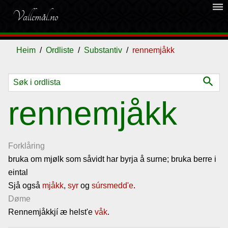
dehaze
Vallemål.no
Heim
Ordliste
Substantiv
rennemjåkk
search
Ordliste
rennemjåkk
Om
vallemålet
Forklåring
bruka om mjølk som såvidt har byrja å surne; bruka berre i
eintal
Gjestebok
Sjå også
mjåkk
,
syr
og
súrsmedd'e
.
Døme
Nyhende
Rennemjåkkjí æ helst'e
våk
.