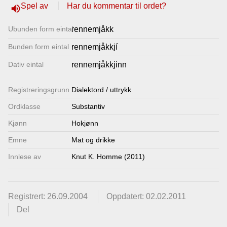
Spel av
Har du kommentar til ordet?
volume_up
Lenkjer
Ubunden form eintal
rennemjåkk
Kontakt
Bunden form eintal
rennemjåkkjí
oss
Dativ eintal
rennemjåkkjinn
Registrerings­grunn
Dialektord / uttrykk
Ordklasse
Substantiv
Kjønn
Hokjønn
Emne
Mat og drikke
Innlese av
Knut K. Homme (2011)
Registrert: 26.09.2004
Oppdatert: 02.02.2011
Del