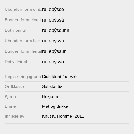
Lenkjer
Ubunden form eintal
rullepýsse
Bunden form eintal
rullepýssâ
Kontakt
Dativ eintal
rullepýssunn
oss
Ubunden form fleirtal
rullepýssu
Bunden form fleirtal
rullepýssun
Dativ fleirtal
rullepýssó
Registrerings­grunn
Dialektord / uttrykk
Ordklasse
Substantiv
Kjønn
Hokjønn
Emne
Mat og drikke
Innlese av
Knut K. Homme (2011)