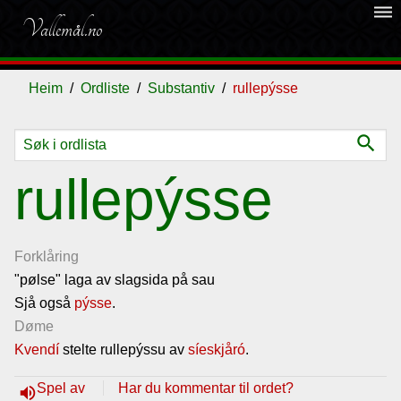
dehaze
Vallemål.no
Heim
Ordliste
Substantiv
rullepýsse
search
Ordliste
rullepýsse
Om
vallemålet
Forklåring
"pølse" laga av slagsida på sau
Sjå også
Gjestebok
pýsse
.
Døme
Kvendí
stelte rullepýssu av
síeskjåró
.
Nyhende
Spel av
Har du kommentar til ordet?
volume_up