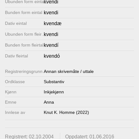
Ubunden form eintal
kvendi
Lenkjer
Bunden form eintal
kvendi
Dativ eintal
kvendæ
Kontakt
Ubunden form fleirtal
kvendi
oss
Bunden form fleirtal
kvendí
Dativ fleirtal
kvendó
Registrerings­grunn
Annan skrivemåte / uttale
Ordklasse
Substantiv
Kjønn
Inkjekjønn
Emne
Anna
Innlese av
Knut K. Homme (2022)
Registrert: 02.10.2004
Oppdatert: 01.06.2016