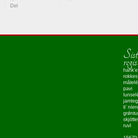
Del
Sist
regis
hank'e
rokke
måtelè
pavi
lunsel
jamleg
ti' níe
grǿntu
skjótte
ruvl
15670