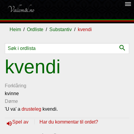
dehaze
Vallemål.no
Heim
Ordliste
Substantiv
kvendi
search
Ordliste
kvendi
Om
vallemålet
Forklåring
kvinne
Døme
Gjestebok
'U va' a
drusteleg
kvendi.
Nyhende
Spel av
Har du kommentar til ordet?
volume_up