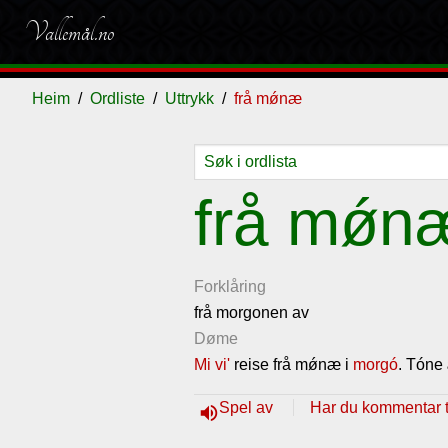
Vallemål.no
Heim
Ordliste
Uttrykk
frå mǿnæ
Ordliste
Om
Gjestebok
Nyhende
frå mǿn
vallemålet
Forklåring
frå morgonen av
Døme
Mi
vi'
reise frå mǿnæ i
morgó
. Tóne 
Spel av
Har du kommentar ti
volume_up