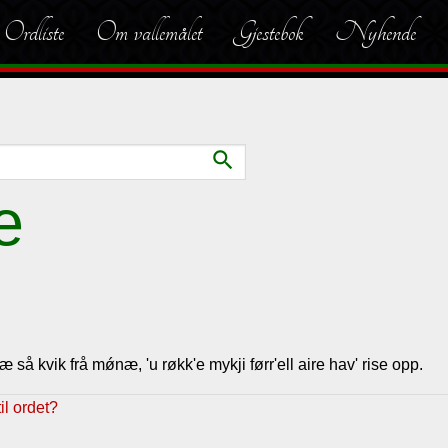
Ordliste
Om vallemålet
Gjestebok
Nyhende
search
æ
æ så kvik frå mǿnæ, 'u røkk'e mykji førr'ell aire hav' rise opp.
l ordet?