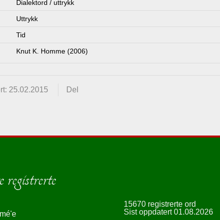
Dialektord / uttrykk
Uttrykk
Tid
Knut K. Homme (2006)
rt: 25.02.2015
Del
 registrerte
15670 registrerte ord
Sist oppdatert 01.08.2026
smé'e