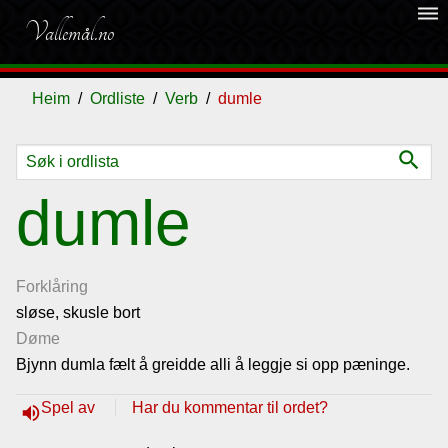
dehaze
Vallemål.no
Heim
Ordliste
Verb
dumle
search
Ordliste
dumle
Om
vallemålet
Forklåring
sløse, skusle bort
Døme
Gjestebok
Bjynn dumla fælt å greidde alli å leggje si opp pæninge.
Nyhende
Spel av
Har du kommentar til ordet?
volume_up