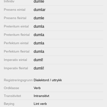
Infinitiv
dumle
Lenkjer
Presens eintal
dumlar
Presens fleirtal
dumle
Kontakt
Preteritum eintal
dumla
oss
Preteritum fleirtal
dumla
Perfektum eintal
dumla
Perfektum fleirtal
dumla
Imperativ eintal
duml!
Imperativ fleirtal
dumli!
Registrerings­grunn
Dialektord / uttrykk
Ordklasse
Verb
Transitivitet
Intransitivt
Bøying
Lint verb