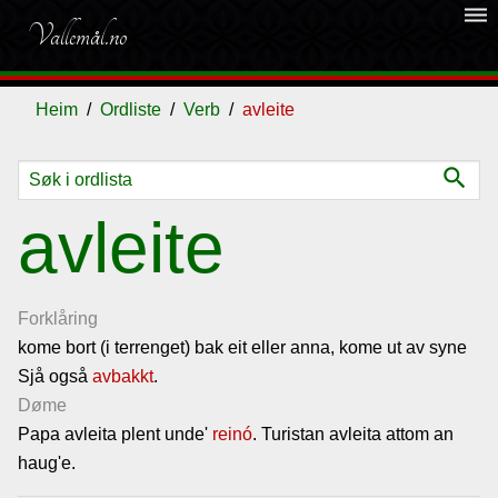
dehaze
Vallemål.no
Heim
Ordliste
Verb
avleite
search
Ordliste
avleite
Om
vallemålet
Forklåring
kome bort (i terrenget) bak eit eller anna, kome ut av syne
Sjå også
Gjestebok
avbakkt
.
Døme
Papa avleita plent unde'
reinó
. Turistan avleita attom an
Nyhende
haug'e.