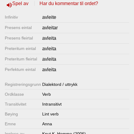
Spel av
Har du kommentar til ordet?
volume_up
Lenkjer
Infinitiv
avleite
Kontakt
Presens eintal
avleitar
oss
Presens fleirtal
avleita
Preteritum eintal
avleita
Preteritum fleirtal
avleita
Perfektum eintal
avleita
Registrerings­grunn
Dialektord / uttrykk
Ordklasse
Verb
Transitivitet
Intransitivt
Bøying
Lint verb
Emne
Anna
Innlese av
Knut K. Homme (2006)