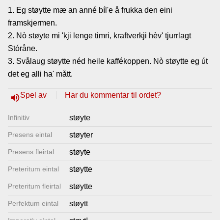
1. Eg støytte mæ an anné bíl'e å frukka den eini
Lenkjer
framskjermen.
2. Nò støyte mi 'kji lenge timri, kraftverkji hèv' tjurrlagt
Kontakt
Stóråne.
3. Svålaug støytte néd heile kaffékoppen. Nò støytte eg út
oss
det eg alli ha' mått.
Spel av
Har du kommentar til ordet?
volume_up
Infinitiv
støyte
Presens eintal
støyter
Presens fleirtal
støyte
Preteritum eintal
støytte
Preteritum fleirtal
støytte
Perfektum eintal
støytt