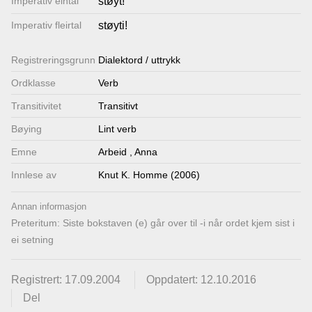
Imperativ eintal
støyt!
Imperativ fleirtal
støyti!
Registrerings­grunn
Dialektord / uttrykk
Ordklasse
Verb
Transitivitet
Transitivt
Bøying
Lint verb
Emne
Arbeid
,
Anna
Innlese av
Knut K. Homme (2006)
Annan informasjon
Preteritum: Siste bokstaven (e) går over til -i når ordet kjem sist i
ei setning
Registrert: 17.09.2004
Oppdatert: 12.10.2016
Del