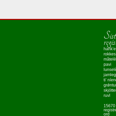
Sist
regis
hank'e
rokke
måtelè
pavi
lunsel
jamleg
ti' níe
grǿntu
skjótte
ruvl
15670
registr
ord