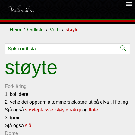
dehaze
Vallemål.no
Heim
Ordliste
Verb
støyte
search
Ordliste
støyte
Om
vallemålet
Forklåring
1. kollidere
2. velte dei oppsamla tømmerstokkane ut på elva til flòting
Gjestebok
Sjå også
støyteplass'e
.
støytebakkji
og
flòte
.
3. tøme
Nyhende
Sjå også
slå
.
Døme