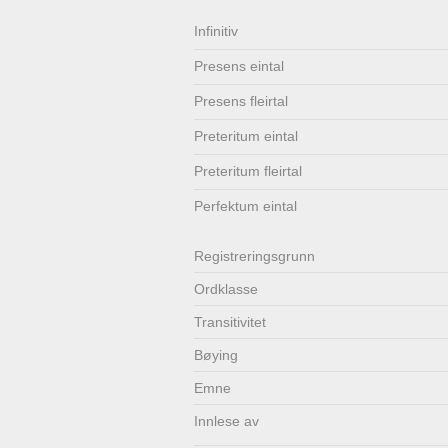
Lenkjer
Kontakt
Infinitiv
Presens eintal
oss
Presens fleirtal
Preteritum eintal
Preteritum fleirtal
Perfektum eintal
Registrerings­grunn
Ordklasse
Transitivitet
Bøying
Emne
Innlese av