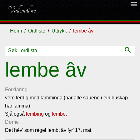
dehaze
Vallemål.no
Heim
Ordliste
Uttrykk
lembe âv
search
Ordliste
lembe âv
Om
vallemålet
Forklåring
vere ferdig med lamminga (når alle sauene i ein buskap
har lamma)
Gjestebok
Sjå også
lembing
og
lembe
.
Døme
Nyhende
Det hèv' som règel lembt âv fyr' 17. mai.