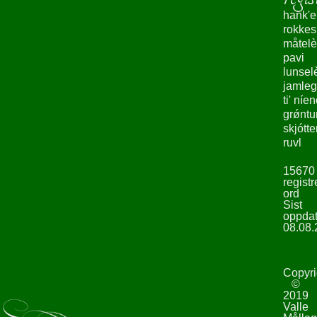
hank'e
rokke
måtelè
pavi
lunsel
jamleg
ti' níe
grǿntu
skjótte
ruvl
15670
registr
ord
Sist
oppdat
08.08.
Copyri
©
2019
Valle