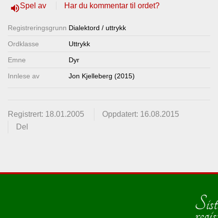
Spel av
Har du kommentar til ordet?
volume_up
Lenkjer
Registrerings­grunn
Dialektord / uttrykk
Kontakt
Ordklasse
Uttrykk
Emne
Dyr
oss
Innlese av
Jon Kjelleberg (2015)
Registrert: 18.01.2005
Oppdatert: 16.08.2015
Del
Sist
regis