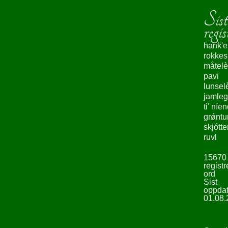
Sist
regis
hank'e
rokke
måtelè
pavi
lunsel
jamleg
ti' níe
grǿntu
skjótte
ruvl
15670
registr
ord
Sist
oppdat
01.08.