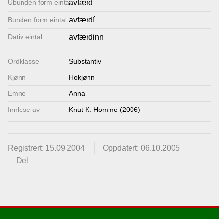
Ubunden form eintal
avfærd
Lenkjer
Bunden form eintal
avfærdí
Dativ eintal
avfærdinn
Kontakt
Ordklasse
oss
Substantiv
Kjønn
Hokjønn
Emne
Anna
Innlese av
Knut K. Homme (2006)
Registrert: 15.09.2004
Oppdatert: 06.10.2005
Del