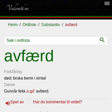
dehaze
Vallemål.no
Heim
Ordliste
Substantiv
avfærd
search
Ordliste
avfærd
Om
vallemålet
Forklåring
død; bruka berre i eintal
Døme
Gjestebok
Gunnår fekk
a
gó'
avfærd.
Nyhende
Spel av
Har du kommentar til ordet?
volume_up