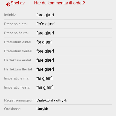
Spel av
Har du kommentar til ordet?
volume_up
Lenkjer
Infinitiv
fare gjærí
Kontakt
Presens eintal
fèr'e gjærí
oss
Presens fleirtal
fare gjærí
Preteritum eintal
fór gjærí
Preteritum fleirtal
fóre gjærí
Perfektum eintal
fare gjærí
Perfektum fleirtal
fare gjærí
Imperativ eintal
far gjærí!
Imperativ fleirtal
fari gjærí!
Registrerings­grunn
Dialektord / uttrykk
Ordklasse
Uttrykk