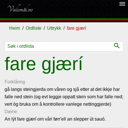
dehaze
Vallemål.no
Heim
Ordliste
Uttrykk
fare gjærí
search
Ordliste
fare gjærí
Om
vallemålet
Forklåring
gå langs steingjerda om våren og sjå etter at det ikkje har
falle ned stein (og evt leggje oppatt stein som har falle ned;
Gjestebok
vert òg bruka om å kontrollere vanlege nettinggjerde)
Døme
Nyhende
An lýt fare gjærí om våri førr'ell an slepper út sauó.