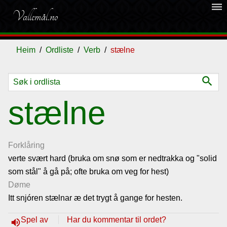
dehaze
Vallemål.no
Heim
Ordliste
Verb
stælne
search
Ordliste
stælne
Om
vallemålet
Forklåring
verte svært hard (bruka om snø som er nedtrakka og "solid
som stål" å gå på; ofte bruka om veg for hest)
Gjestebok
Døme
Itt snjóren stælnar æ det trygt å gange for hesten.
Nyhende
Spel av
Har du kommentar til ordet?
volume_up