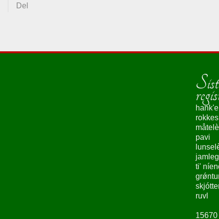
Del
Sist
regis
hank'e
rokke
måtelè
pavi
lunsel
jamleg
ti' níe
grǿntu
skjótte
ruvl
15670