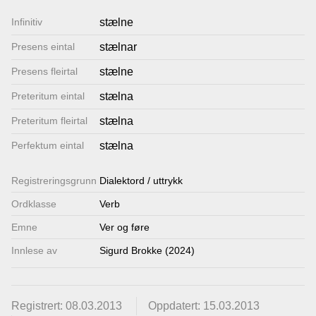
Lenkjer
Infinitiv
stælne
Presens eintal
stælnar
Kontakt
Presens fleirtal
stælne
oss
Preteritum eintal
stælna
Preteritum fleirtal
stælna
Perfektum eintal
stælna
Registrerings­grunn
Dialektord / uttrykk
Ordklasse
Verb
Emne
Ver og føre
Innlese av
Sigurd Brokke (2024)
Registrert: 08.03.2013
Oppdatert: 15.03.2013