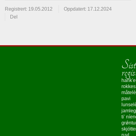
Registrert: 19.05.2012
Oppdatert: 17.12.2024
Del
Sist
regis
hank'e
rokke
måtelè
pavi
lunsel
jamleg
ti' níe
grǿntu
skjótte
ruvl