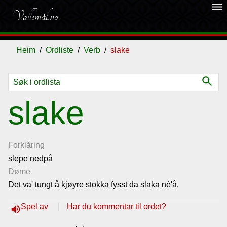
dehaze
Vallemål.no
Heim
Ordliste
Verb
slake
search
Ordliste
slake
Om
vallemålet
Forklåring
slepe nedpå
Døme
Gjestebok
Det va' tungt å kjøyre stokka fysst da slaka né'å.
Nyhende
Spel av
Har du kommentar til ordet?
volume_up