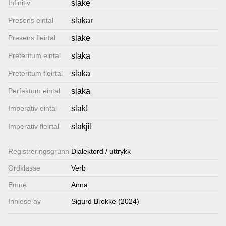
Infinitiv
slake
Lenkjer
Presens eintal
slakar
Presens fleirtal
slake
Kontakt
Preteritum eintal
slaka
oss
Preteritum fleirtal
slaka
Perfektum eintal
slaka
Imperativ eintal
slak!
Imperativ fleirtal
slakji!
Registrerings­grunn
Dialektord / uttrykk
Ordklasse
Verb
Emne
Anna
Innlese av
Sigurd Brokke (2024)