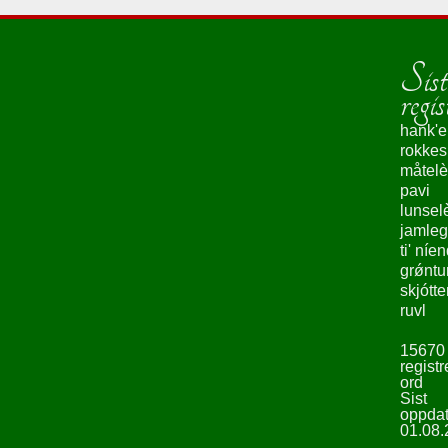
Sist
regis
hank'e
rokke
måtelè
pavi
lunsel
jamleg
ti' níe
grǿntu
skjótte
ruvl
15670
registr
ord
Sist
oppdat
01.08.