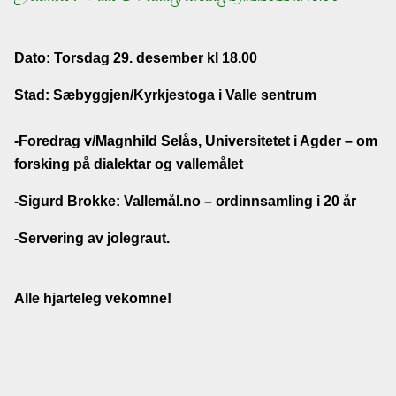
Lenkjer
Dato: Torsdag 29. desember kl 18.00
Kontakt
Stad: Sæbyggjen/Kyrkjestoga i Valle sentrum
oss
-Foredrag v/Magnhild Selås, Universitetet i Agder – om
forsking på dialektar og vallemålet
-
Sigurd Brokke: Vallemål.no – ordinnsamling i 20 år
-
Servering av jolegraut.
Alle hjarteleg vekomne!