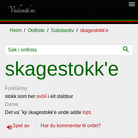
dehaze
Vallemål.no
Heim
Ordliste
Substantiv
skagestokk'e
search
Ordliste
skagestokk'e
Om
vallemålet
Forklåring
stokk som ber
svòlí
i eit stabbur
Døme
Gjestebok
Det va' 'kji skagestokk'e unde adde
lopt
.
Nyhende
Spel av
Har du kommentar til ordet?
volume_up