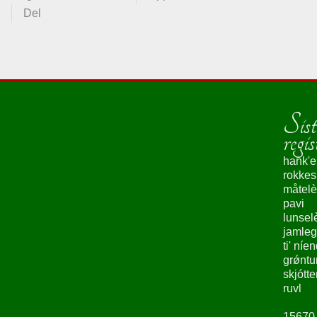
Del
Sist
regis
hank'e
rokke
måtelè
pavi
lunsel
jamleg
ti' níe
grǿntu
skjótte
ruvl
15670