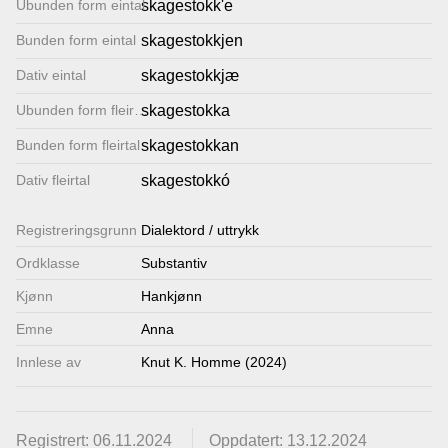
Ubunden form eintal
skagestokk'e
Lenkjer
Bunden form eintal
skagestokkjen
Dativ eintal
skagestokkjæ
Kontakt
Ubunden form fleirtal
skagestokka
oss
Bunden form fleirtal
skagestokkan
Dativ fleirtal
skagestokkó
Registrerings­grunn
Dialektord / uttrykk
Ordklasse
Substantiv
Kjønn
Hankjønn
Emne
Anna
Innlese av
Knut K. Homme (2024)
Registrert: 06.11.2024
Oppdatert: 13.12.2024