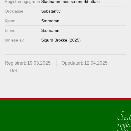
Registrerings­grunn
Stadnamn med særmerkt uttale
Lenkjer
Ordklasse
Substantiv
Kjønn
Særnamn
Kontakt
Emne
Særnamn
oss
Innlese av
Sigurd Brokke (2025)
Registrert: 19.03.2025
Oppdatert: 12.04.2025
Del
Sist
regis