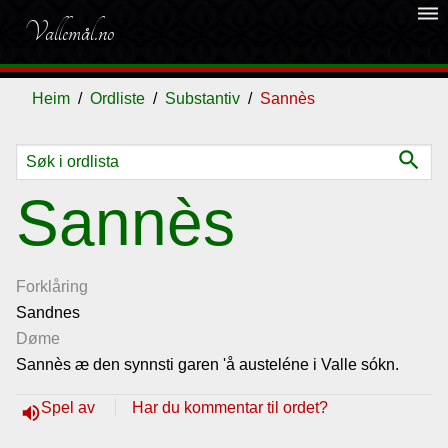
dehaze
Vallemål.no
Heim
Ordliste
Substantiv
Sannès
search
Ordliste
Sannès
Om
vallemålet
Forklåring
Sandnes
Døme
Gjestebok
Sannès æ den synnsti garen 'å austeléne i Valle sókn.
Nyhende
Spel av
Har du kommentar til ordet?
volume_up