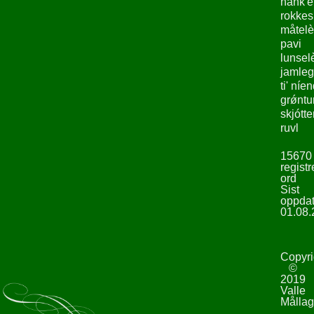
hank'e
rokke
måtelè
pavi
lunsel
jamleg
ti' níe
grǿntu
skjótte
ruvl
15670
registr
ord
Sist
oppdat
01.08.
Copyri
©
2019
Valle
Mållag