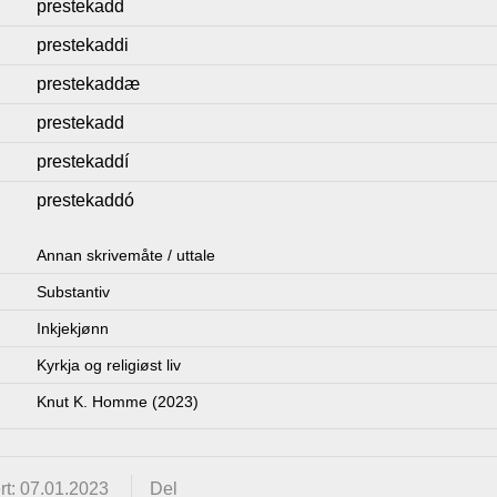
prestekadd
prestekaddi
prestekaddæ
prestekadd
prestekaddí
prestekaddó
Annan skrivemåte / uttale
Substantiv
Inkjekjønn
Kyrkja og religiøst liv
Knut K. Homme (2023)
rt: 07.01.2023
Del