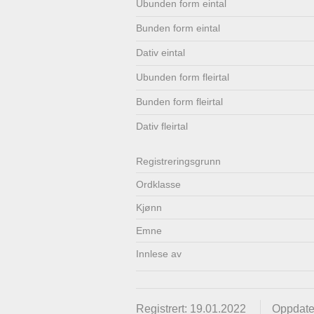
Ubunden form eintal
Lenkjer
Kontakt
Bunden form eintal
oss
Dativ eintal
Ubunden form fleirtal
Bunden form fleirtal
Dativ fleirtal
Registrerings­grunn
Ordklasse
Kjønn
Emne
Innlese av
Registrert: 19.01.2022
Oppdate