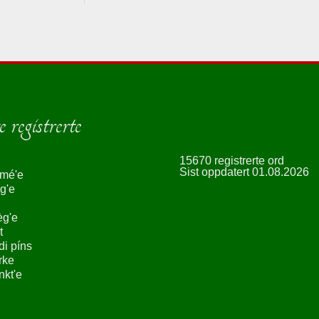
 registrerte
15670 registrerte ord
Sist oppdatert 01.08.2026
smé'e
g'e
èg'e
t
ndi píns
rke
nkt'e