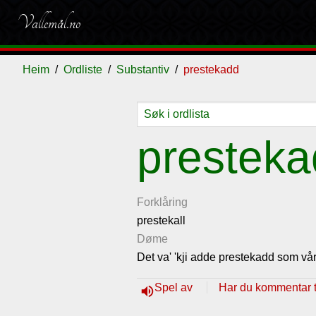
Vallemål.no
Heim
Ordliste
Substantiv
prestekadd
Ordliste
Om
Gjestebok
Nyhende
prestek
vallemålet
Forklåring
prestekall
Døme
Det va' 'kji adde prestekadd som vår
Spel av
Har du kommentar ti
volume_up