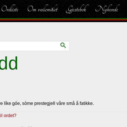
Ordliste
Om vallemålet
Gjestebok
Nyhende
search
add
e líke góe, sòme prestegjell våre små å fatikke.
l ordet?