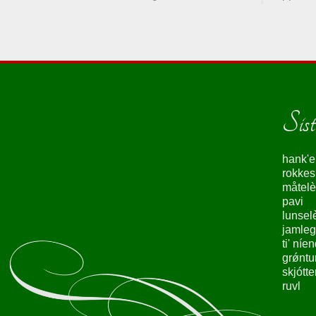
Siste
hank'e
rokke
måtelè
pavi
lunsel
jamleg
ti' níe
grǿntu
skjótte
ruvl