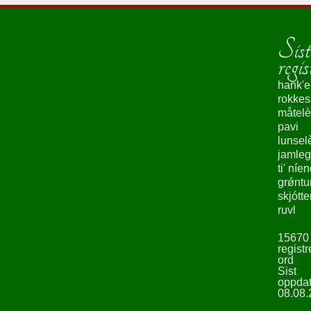
Sist
regis
hank'e
rokke
måtelè
pavi
lunsel
jamleg
ti' níe
grǿntu
skjótte
ruvl
15670
registr
ord
Sist
oppdat
08.08.