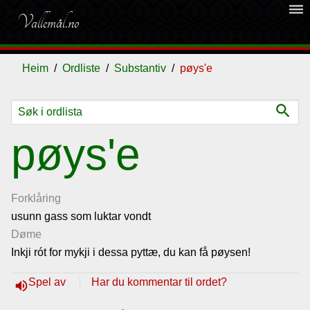
dehaze
Vallemål.no
Heim
Ordliste
Substantiv
pøys'e
search
Ordliste
pøys'e
Om
vallemålet
Forklåring
usunn gass som luktar vondt
Døme
Gjestebok
Inkji rót for mykji i dessa pyttæ, du kan få pøysen!
Nyhende
Spel av
Har du kommentar til ordet?
volume_up