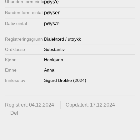
Ubunden form eintal
pøys'e
Lenkjer
Bunden form eintal
pøysen
Dativ eintal
pøysæ
Kontakt
Registrerings­grunn
oss
Dialektord / uttrykk
Ordklasse
Substantiv
Kjønn
Hankjønn
Emne
Anna
Innlese av
Sigurd Brokke (2024)
Registrert: 04.12.2024
Oppdatert: 17.12.2024
Del