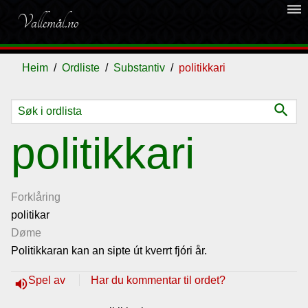
dehaze
Vallemål.no
Heim
Ordliste
Substantiv
politikkari
search
Ordliste
politikkari
Om
vallemålet
Forklåring
politikar
Døme
Gjestebok
Politikkaran kan an sipte út kverrt fjóri år.
Nyhende
Spel av
Har du kommentar til ordet?
volume_up