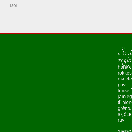
Del
Sist
regis
hank'e
rokke
måtelè
pavi
lunsel
jamleg
ti' níe
grǿntu
skjótte
ruvl
15670