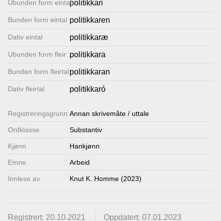
Ubunden form eintal
politikkari
Lenkjer
Bunden form eintal
politikkaren
Dativ eintal
politikkaræ
Kontakt
Ubunden form fleirtal
politikkara
oss
Bunden form fleirtal
politikkaran
Dativ fleirtal
politikkaró
Registrerings­grunn
Annan skrivemåte / uttale
Ordklasse
Substantiv
Kjønn
Hankjønn
Emne
Arbeid
Innlese av
Knut K. Homme (2023)
Registrert: 20.10.2021
Oppdatert: 07.01.2023