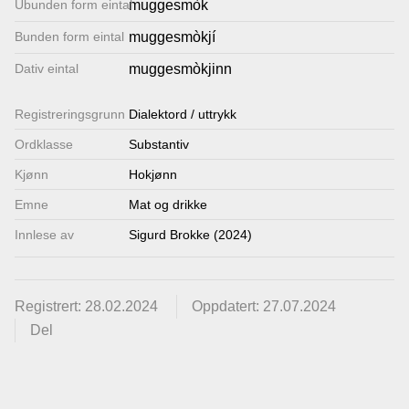
Ubunden form eintal
muggesmòk
Lenkjer
Bunden form eintal
muggesmòkjí
Dativ eintal
muggesmòkjinn
Kontakt
Registrerings­grunn
oss
Dialektord / uttrykk
Ordklasse
Substantiv
Kjønn
Hokjønn
Emne
Mat og drikke
Innlese av
Sigurd Brokke (2024)
Registrert: 28.02.2024
Oppdatert: 27.07.2024
Del