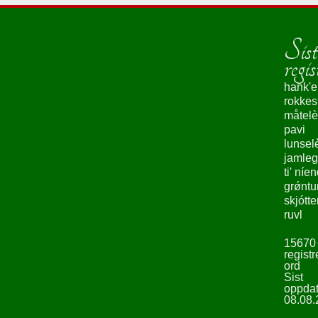
Sist
regis
hank'e
rokke
måtelè
pavi
lunsel
jamleg
ti' níe
grǿntu
skjótte
ruvl
15670
registr
ord
Sist
oppdat
08.08.