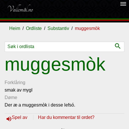
dehaze
Vallemål.no
Heim
Ordliste
Substantiv
muggesmòk
search
Ordliste
muggesmòk
Om
vallemålet
Forklåring
smak av mygl
Døme
Gjestebok
Der æ a muggesmòk i desse lefsó.
Nyhende
Spel av
Har du kommentar til ordet?
volume_up