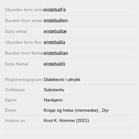
Lenkjer
Ubunden form eintal
eisteball'e
Bunden form eintal
eisteballen
Kontakt
Dativ eintal
eisteballæ
oss
Ubunden form fleirtal
eisteballa
Bunden form fleirtal
eisteballan
Dativ fleirtal
eisteballó
Registrerings­grunn
Dialektord / uttrykk
Ordklasse
Substantiv
Kjønn
Hankjønn
Emne
Kropp og helse (menneske)
,
Dyr
Innlese av
Knut K. Homme (2021)