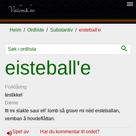
dehaze
Vallemål.no
Heim
Ordliste
Substantiv
eisteball'e
search
Ordliste
eisteball'e
Om
vallemålet
Forklåring
testikkel
Døme
Gjestebok
Itt mi slakte saui ell' lomb så grave mi néd eisteballan,
vemban å hovdeflåttan.
Nyhende
Spel av
Har du kommentar til ordet?
volume_up