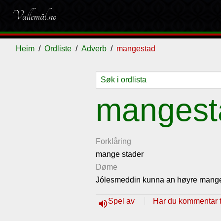
Vallemål.no
Heim
Ordliste
Adverb
mangestad
Ordliste
Om
Gjestebok
Nyhende
mangest
vallemålet
Forklåring
mange stader
Døme
Jólesmeddin kunna an høyre mange
Spel av
Har du kommentar ti
volume_up