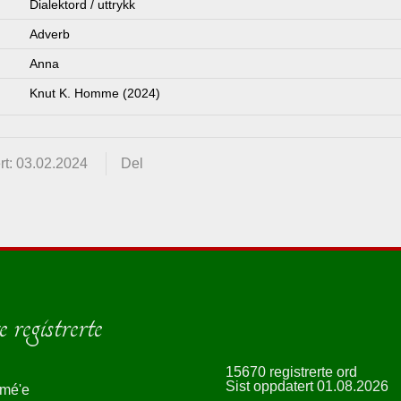
Dialektord / uttrykk
Adverb
Anna
Knut K. Homme (2024)
rt: 03.02.2024
Del
 registrerte
15670 registrerte ord
Sist oppdatert 01.08.2026
smé'e