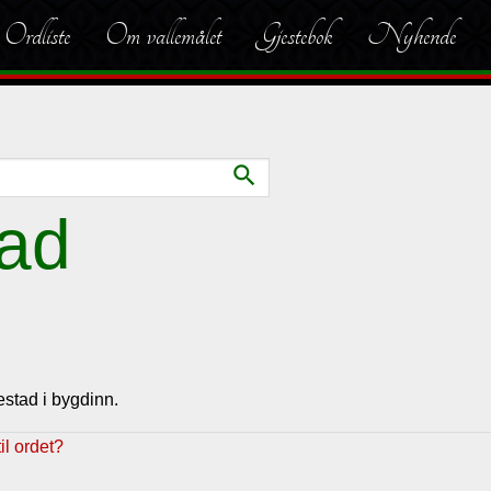
Ordliste
Om vallemålet
Gjestebok
Nyhende
search
ad
stad i bygdinn.
l ordet?