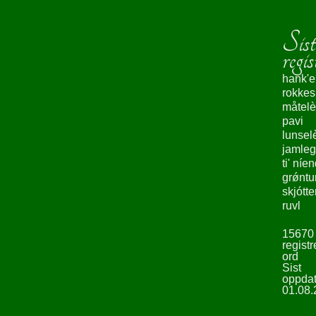
Sist
regis
hank'e
rokke
måtelè
pavi
lunsel
jamleg
ti' níe
grǿntu
skjótte
ruvl
15670
registr
ord
Sist
oppdat
01.08.