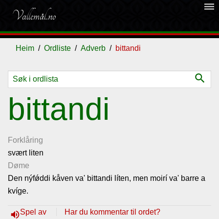
dehaze
Vallemål.no
Heim
Ordliste
Adverb
bittandi
search
Ordliste
bittandi
Om
vallemålet
Forklåring
svært liten
Døme
Gjestebok
Den nýf
ǿddi k
åven va' bittandi líten, men moirí va' barre a
kvíge.
Nyhende
Spel av
Har du kommentar til ordet?
volume_up