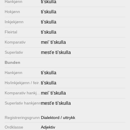
Hankjønn
ti'skulla
Lenkjer
Hokjønn
ti'skulla
Inkjekjønn
ti'skulla
Kontakt
Fleirtal
ti'skulla
oss
Komparativ
mei' ti'skulla
Superlativ
mest'e ti'skulla
Bunden
Hankjønn
ti'skulla
Ho/inkjekjønn / feirtal
ti'skulla
Komparativ hankjønn
mei' ti'skulla
Superlativ hankjønn
mest'e ti'skulla
Registrerings­grunn
Dialektord / uttrykk
Ordklasse
Adjektiv