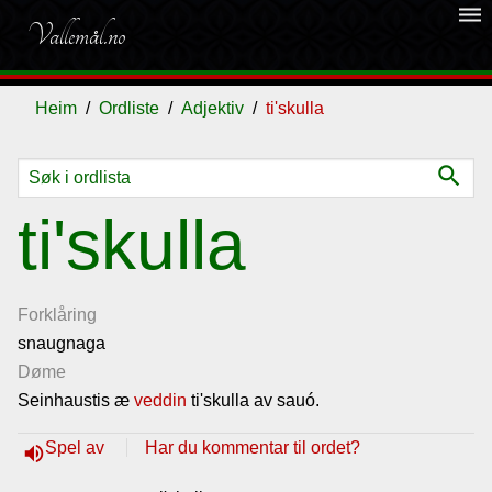
dehaze
Vallemål.no
Heim
Ordliste
Adjektiv
ti'skulla
search
Ordliste
ti'skulla
Om
vallemålet
Forklåring
snaugnaga
Døme
Gjestebok
Seinhaustis æ
veddin
ti'skulla av sauó.
Nyhende
Spel av
Har du kommentar til ordet?
volume_up