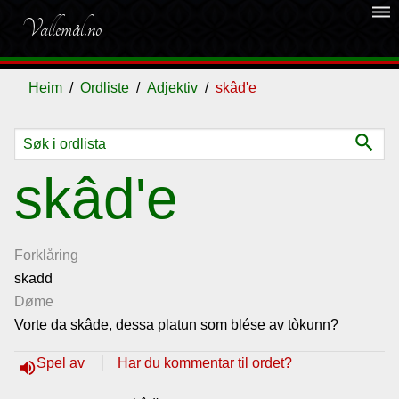
dehaze
Vallemål.no
Heim
Ordliste
Adjektiv
skâd'e
search
Ordliste
skâd'e
Om
vallemålet
Forklåring
skadd
Døme
Gjestebok
Vorte da skâde, dessa platun som blése av tòkunn?
Nyhende
Spel av
Har du kommentar til ordet?
volume_up