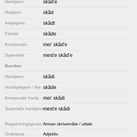
Hankjønn
skâd'e
Lenkjer
Hokjønn
skâd
Inkjekjønn
skâdt
Kontakt
Fleirtal
skâde
oss
Komparativ
mei' skâd'e
Superlativ
mest'e skâd'e
Bunden
Hankjønn
skâdi
Ho/inkjekjønn / feirtal
skâde
Komparativ hankjønn
mei' skâdi
Superlativ hankjønn
mest'e skâdi
Registrerings­grunn
Annan skrivemåte / uttale
Ordklasse
Adjektiv