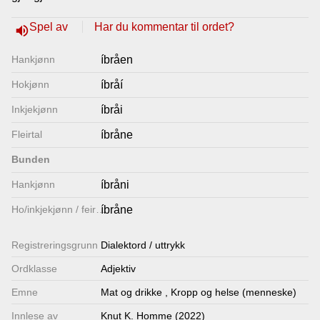
Lenkjer
Spel av
Har du kommentar til ordet?
volume_up
Hankjønn
íbråen
Kontakt
Hokjønn
íbråí
oss
Inkjekjønn
íbråi
Fleirtal
íbråne
Bunden
Hankjønn
íbråni
Ho/inkjekjønn / feirtal
íbråne
Registrerings­grunn
Dialektord / uttrykk
Ordklasse
Adjektiv
Emne
Mat og drikke
,
Kropp og helse (menneske)
Innlese av
Knut K. Homme (2022)