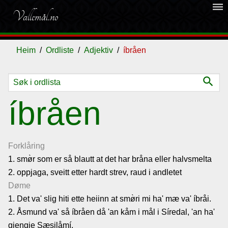
dehaze
Vallemål.no
Heim
Ordliste
Adjektiv
íbråen
search
Ordliste
íbråen
Om
vallemålet
Forklåring
1. sm
ø̀r som er så blautt at det har bråna eller halvsmelta
2. oppjaga, sveitt etter hardt strev, raud i andletet
Gjestebok
Døme
1. Det va' slig hiti ette heiinn at sm
ø̀ri mi ha' mæ va' íbråi.
Nyhende
2. Åsmund va' så íbråen då 'an kåm i mål i Síredal, 'an ha'
gjengje Sæsilåmí.