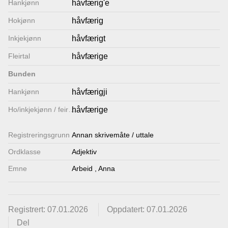
Hankjønn
håvfærig'e
Lenkjer
Hokjønn
håvfærig
Inkjekjønn
håvfærigt
Kontakt
Fleirtal
håvfærige
oss
Bunden
Hankjønn
håvfærigji
Ho/inkjekjønn / feirtal
håvfærige
Registrerings­grunn
Annan skrivemåte / uttale
Ordklasse
Adjektiv
Emne
Arbeid
,
Anna
Registrert: 07.01.2026
Oppdatert: 07.01.2026
Del