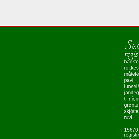
Sist
regis
hank'e
rokke
måtelè
pavi
lunsel
jamleg
ti' níe
grǿntu
skjótte
ruvl
15670
registr