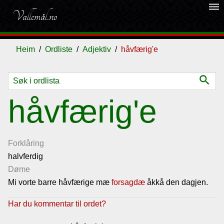
dehaze
Vallemål.no
Heim
Ordliste
Adjektiv
håvfærig'e
search
Ordliste
håvfærig'e
Om
vallemålet
Forklåring
halvferdig
Døme
Gjestebok
Mi vorte barre håvfærige mæ
forsagdæ
åkkå den dagjen.
Nyhende
Har du kommentar til ordet?