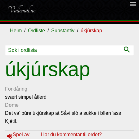
dehaze
Vallemål.no
Heim
Ordliste
Substantiv
úkjúrskap
search
Ordliste
úkjúrskap
Om
vallemålet
Forklåring
svært simpel åtferd
Døme
Gjestebok
Det va' púre úkjúrskap at Såvi sló a sukke i bílen 'ass
Kjètil.
Nyhende
Spel av
Har du kommentar til ordet?
volume_up