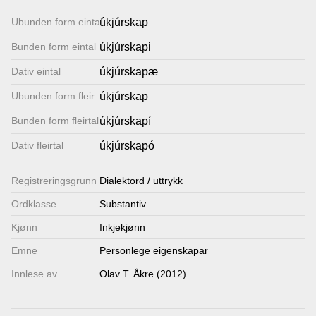
Lenkjer
Ubunden form eintal
úkjúrskap
Bunden form eintal
úkjúrskapi
Kontakt
Dativ eintal
úkjúrskapæ
oss
Ubunden form fleirtal
úkjúrskap
Bunden form fleirtal
úkjúrskapí
Dativ fleirtal
úkjúrskapó
Registrerings­grunn
Dialektord / uttrykk
Ordklasse
Substantiv
Kjønn
Inkjekjønn
Emne
Personlege eigenskapar
Innlese av
Olav T. Åkre (2012)