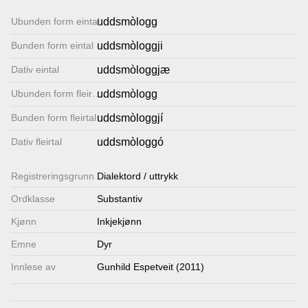
Lenkjer
Ubunden form eintal
uddsmòlogg
Bunden form eintal
uddsmòloggji
Kontakt
Dativ eintal
uddsmòloggjæ
oss
Ubunden form fleirtal
uddsmòlogg
Bunden form fleirtal
uddsmòloggjí
Dativ fleirtal
uddsmòloggó
Registrerings­grunn
Dialektord / uttrykk
Ordklasse
Substantiv
Kjønn
Inkjekjønn
Emne
Dyr
Innlese av
Gunhild Espetveit (2011)