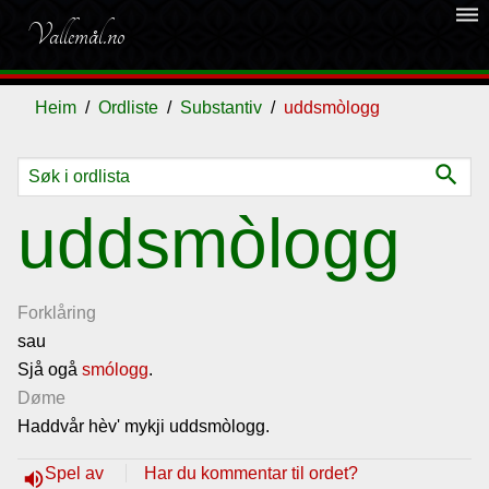
dehaze
Vallemål.no
Heim
Ordliste
Substantiv
uddsmòlogg
search
Ordliste
uddsmòlogg
Om
vallemålet
Forklåring
sau
Sjå ogå
Gjestebok
smólogg
.
Døme
Haddvår hèv' mykji uddsmòlogg.
Nyhende
Spel av
Har du kommentar til ordet?
volume_up