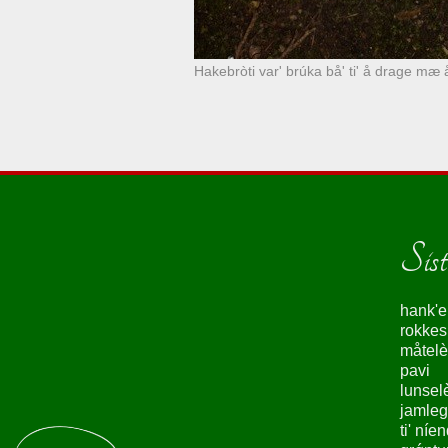
Hakebròti var' brúka bå' ti' å drage mæ
Siste
hank'e
rokke
måtelè
pavi
lunsel
jamleg
ti' níe