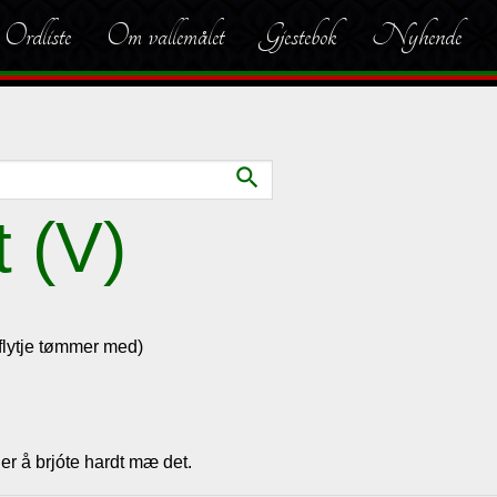
Ordliste
Om vallemålet
Gjestebok
Nyhende
search
t (V)
 flytje tømmer med)
òler å brjóte hardt mæ det.