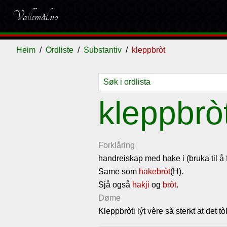
Vallemål.no
Heim
Ordliste
Substantiv
kleppbròt
Ordliste
Om
Gjestebok
Nyhende
kleppbrò
vallemålet
Forklåring
handreiskap med hake i (bruka til å
Same som
hakebròt
(H).
Sjå også
hakji
og
bròt
.
Døme
Kleppbròti lýt vère så sterkt at det t