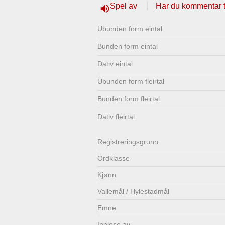
Spel av
Har du kommentar ti
volume_up
Lenkjer
Kontakt
Ubunden form eintal
oss
Bunden form eintal
Dativ eintal
Ubunden form fleirtal
Bunden form fleirtal
Dativ fleirtal
Registrerings­grunn
Ordklasse
Kjønn
Vallemål / Hylestadmål
Emne
Innlese av