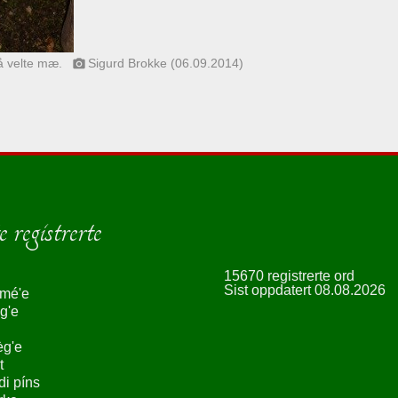
 å velte mæ.
Sigurd Brokke (06.09.2014)
photo_camera
 registrerte
15670 registrerte ord
Sist oppdatert 08.08.2026
smé'e
g'e
èg'e
t
ndi píns