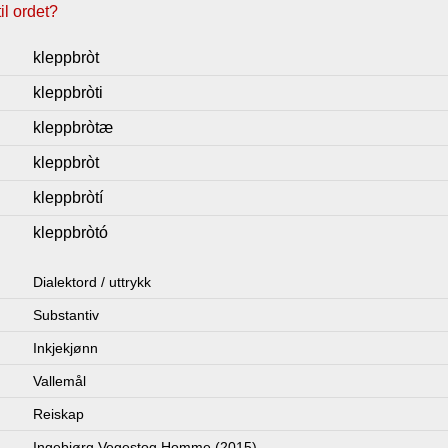
l ordet?
kleppbròt
kleppbròti
kleppbròtæ
kleppbròt
kleppbròtí
kleppbròtó
Dialektord / uttrykk
Substantiv
Inkjekjønn
Vallemål
Reiskap
Ingebjørg Vegestog Homme (2015)