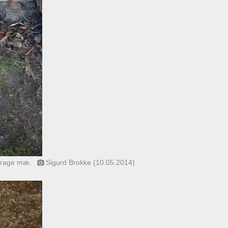
å drage mæ.
Sigurd Brokke (10.05.2014)
photo_camera