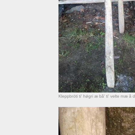
Kleppbròti ti' hǿgri æ bå' ti' velte mæ 