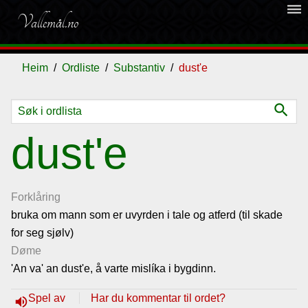
dehaze
Vallemål.no
Heim
Ordliste
Substantiv
dust'e
search
Ordliste
dust'e
Om
vallemålet
Forklåring
bruka om mann som er uvyrden i tale og atferd (til skade
for seg sjølv)
Gjestebok
Døme
'An va' an dust'e, å varte mislíka i bygdinn.
Nyhende
Spel av
Har du kommentar til ordet?
volume_up