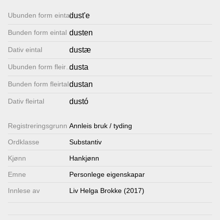
Lenkjer
Ubunden form eintal
dust'e
Bunden form eintal
dusten
Kontakt
Dativ eintal
dustæ
oss
Ubunden form fleirtal
dusta
Bunden form fleirtal
dustan
Dativ fleirtal
dustó
Registrerings­grunn
Annleis bruk / tyding
Ordklasse
Substantiv
Kjønn
Hankjønn
Emne
Personlege eigenskapar
Innlese av
Liv Helga Brokke (2017)