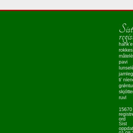
Sist
regis
hank'e
rokke
måtelè
pavi
lunsel
jamleg
ti' níe
grǿntu
skjótte
ruvl
15670
registr
ord
Sist
oppdat