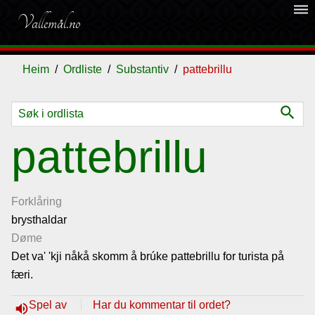
dehaze
Vallemål.no
Heim
Ordliste
Substantiv
pattebrillu
search
Ordliste
pattebrillu
Om
vallemålet
Forklåring
brysthaldar
Døme
Gjestebok
Det va' 'kji nåkå skomm å brúke pattebrillu for turista på
færi.
Nyhende
Spel av
Har du kommentar til ordet?
volume_up