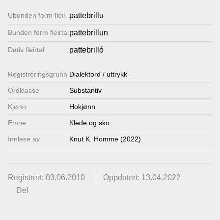
Lenkjer
Ubunden form fleirtal
pattebrillu
Bunden form fleirtal
pattebrillun
Kontakt
Dativ fleirtal
pattebrilló
oss
Registrerings­grunn
Dialektord / uttrykk
Ordklasse
Substantiv
Kjønn
Hokjønn
Emne
Klede og sko
Innlese av
Knut K. Homme (2022)
Registrert: 03.06.2010
Oppdatert: 13.04.2022
Del