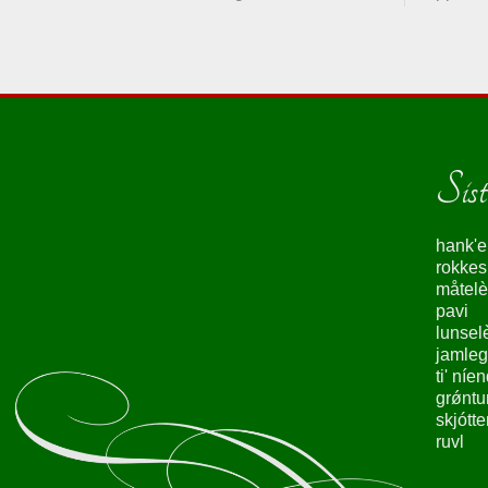
Siste
hank'e
rokke
måtelè
pavi
lunsel
jamleg
ti' níe
grǿntu
skjótte
ruvl