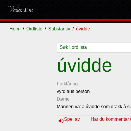
Vallemål.no
Heim
Ordliste
Substantiv
úvidde
Ordliste
Om
Gjestebok
Nyhende
úvidde
vallemålet
Forklåring
vyrdlaus person
Døme
Mannen va' a úvidde som drakk å slós
Spel av
Har du kommentar ti
volume_up