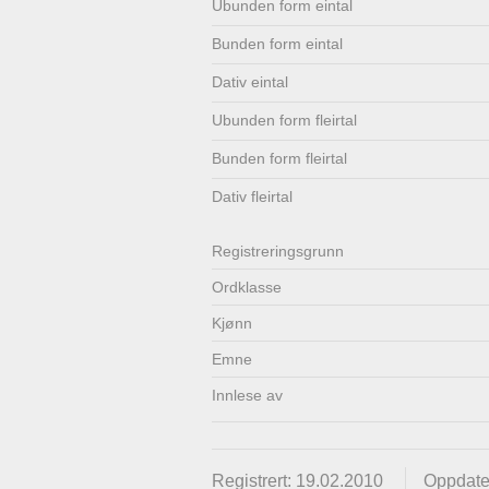
Ubunden form eintal
Lenkjer
Kontakt
Bunden form eintal
oss
Dativ eintal
Ubunden form fleirtal
Bunden form fleirtal
Dativ fleirtal
Registrerings­grunn
Ordklasse
Kjønn
Emne
Innlese av
Registrert: 19.02.2010
Oppdate