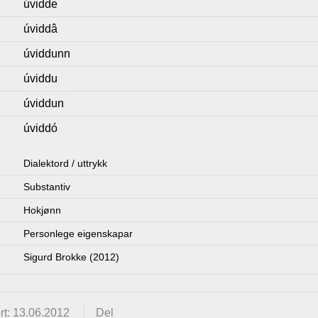
úvidde
úviddâ
úviddunn
úviddu
úviddun
úviddó
Dialektord / uttrykk
Substantiv
Hokjønn
Personlege eigenskapar
Sigurd Brokke (2012)
rt: 13.06.2012
Del