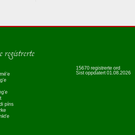
 registrerte
15670 registrerte ord
Sist oppdatert 01.08.2026
smé'e
g'e
èg'e
t
ndi píns
rke
nkt'e